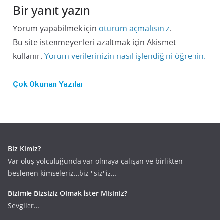
Bir yanıt yazın
Yorum yapabilmek için
oturum açmalısınız
.
Bu site istenmeyenleri azaltmak için Akismet
kullanır.
Yorum verilerinizin nasıl işlendiğini öğrenin.
Çok Okunan Yazılar
Biz Kimiz?
Var oluş yolculuğunda var olmaya çalışan ve birlikten
beslenen kimseleriz…biz ''siz''iz…
Bizimle Bizsiziz Olmak İster Misiniz?
Sevgiler…