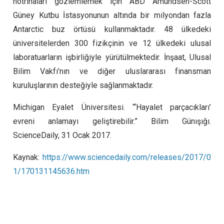
nötrinaları gözlemlemek için ABD Amundsen-Scott
Güney Kutbu İstasyonunun altında bir milyondan fazla
Antarctic buz örtüsü kullanmaktadır. 48 ülkedeki
üniversitelerden 300 fizikçinin ve 12 ülkedeki ulusal
laboratuarların işbirliğiyle yürütülmektedir. İnşaat, Ulusal
Bilim Vakfı’nın ve diğer uluslararası finansman
kuruluşlarının desteğiyle sağlanmaktadır.
Michigan Eyalet Üniversitesi.
“‘Hayalet parçacıkları’
evreni anlamayı geliştirebilir.” Bilim Günışığı.
ScienceDaily, 31 Ocak 2017.
Kaynak:
https://www.sciencedaily.com/releases/2017/0
1/170131145636.htm