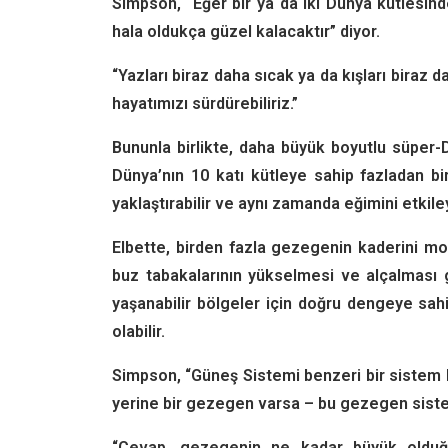
Simpson, “Eğer bir ya da iki Dünya kütlesin
hala oldukça güzel kalacaktır” diyor.
“Yazları biraz daha sıcak ya da kışları biraz 
hayatımızı sürdürebiliriz.”
Bununla birlikte, daha büyük boyutlu süper-
Dünya’nın 10 katı kütleye sahip fazladan bi
yaklaştırabilir ve aynı zamanda eğimini etkile
Elbette, birden fazla gezegenin kaderini mo
buz tabakalarının yükselmesi ve alçalması 
yaşanabilir bölgeler için doğru dengeye sa
olabilir.
Simpson, “Güneş Sistemi benzeri bir sistem 
yerine bir gezegen varsa – bu gezegen sistemi
“Cevap, gezegenin ne kadar büyük olduğ