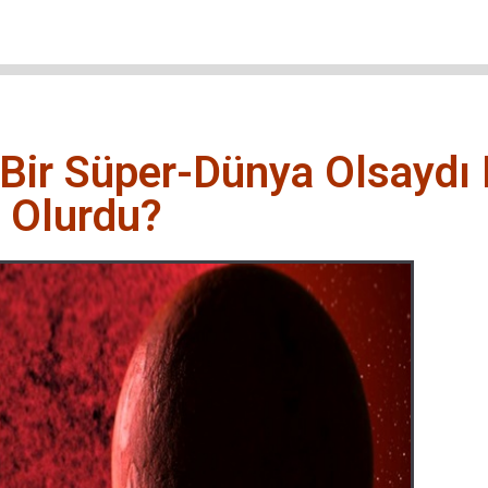
Bir Süper-Dünya Olsaydı
Olurdu?