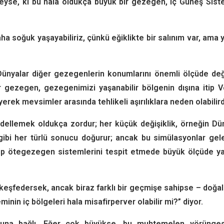
deyse, ki bu hala oldukça büyük bir gezegen, iç Güneş Sis
daha soğuk yaşayabiliriz, çünkü eğiklikte bir salınım var, ama 
Dünyalar diğer gezegenlerin konumlarını önemli ölçüde deği
r gezegen, gezegenimizi yaşanabilir bölgenin dışına itip 
yerek mevsimler arasında tehlikeli aşırılıklara neden olabilird
dellemek oldukça zordur; her küçük değişiklik, örneğin Dü
gibi her türlü sonucu doğurur; ancak bu simülasyonlar ge
hip ötegezegen sistemlerini tespit etmede büyük ölçüde y
keşfedersek, ancak biraz farklı bir geçmişe sahipse – doğa
nin iç bölgeleri hala misafirperver olabilir mi?” diyor.
una bağlı. Eğer çok büyükse, bu muhtemelen yörünges