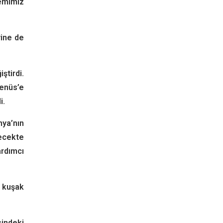
temimiz
yine de
ştirdi.
Venüs’e
i.
nya’nın
lecekte
ardımcı
l kuşak
indeki