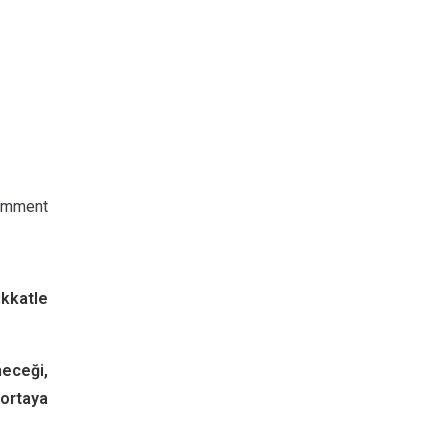
omment
kkatle
neceği,
ortaya