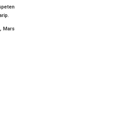
ispeten
rip.
e, Mars