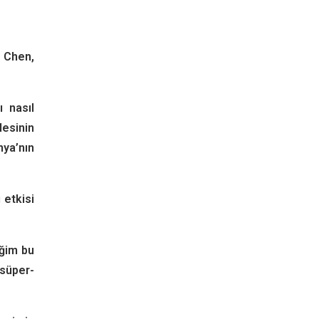
e Chen,
 nasıl
lesinin
nya’nın
 etkisi
eğim bu
 süper-