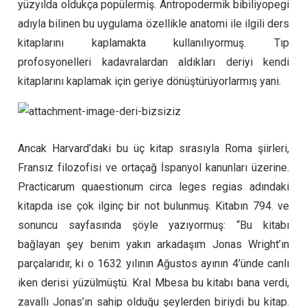
yüzyılda oldukça popülermiş. Antropodermik bibiliyopegi
adıyla bilinen bu uygulama özellikle anatomi ile ilgili ders
kitaplarını kaplamakta kullanılıyormuş. Tıp
profosyonelleri kadavralardan aldıkları deriyi kendi
kitaplarını kaplamak için geriye dönüştürüyorlarmış yani.
Ancak Harvard’daki bu üç kitap sırasıyla Roma şiirleri,
Fransız filozofisi ve ortaçağ İspanyol kanunları üzerine.
Practicarum quaestionum circa leges regias adındaki
kitapda ise çok ilginç bir not bulunmuş. Kitabın 794. ve
sonuncu sayfasında şöyle yazıyormuş: “Bu kitabı
bağlayan şey benim yakın arkadaşım Jonas Wright’ın
parçalarıdır, ki o 1632 yılının Ağustos ayının 4’ünde canlı
iken derisi yüzülmüştü. Kral Mbesa bu kitabı bana verdi,
zavallı Jonas’ın sahip olduğu şeylerden biriydi bu kitap.