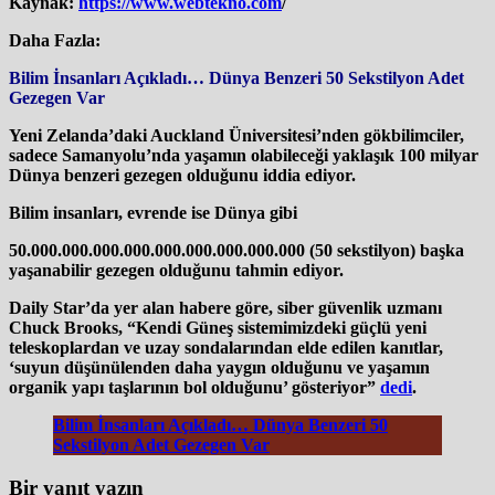
Kaynak:
https://www.webtekno.com
/
Daha Fazla:
Bilim İnsanları Açıkladı… Dünya Benzeri 50 Sekstilyon Adet
Gezegen Var
Yeni Zelanda’daki Auckland Üniversitesi’nden gökbilimciler,
sadece Samanyolu’nda yaşamın olabileceği yaklaşık 100 milyar
Dünya benzeri gezegen olduğunu iddia ediyor.
Bilim insanları, evrende ise Dünya gibi
50.000.000.000.000.000.000.000.000.000 (50 sekstilyon) başka
yaşanabilir gezegen olduğunu tahmin ediyor.
Daily Star’da yer alan habere göre, siber güvenlik uzmanı
Chuck Brooks, “Kendi Güneş sistemimizdeki güçlü yeni
teleskoplardan ve uzay sondalarından elde edilen kanıtlar,
‘suyun düşünülenden daha yaygın olduğunu ve yaşamın
organik yapı taşlarının bol olduğunu’ gösteriyor”
dedi
.
Bilim İnsanları Açıkladı… Dünya Benzeri 50
Sekstilyon Adet Gezegen Var
Bir yanıt yazın