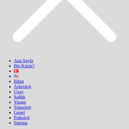
Ana Sayfa
Biz Kimiz?
Bilim
Arkeoloji
Uzay
Sağlık
Yaşam
Teknoloji
Genel
Psikoloji
Sinema