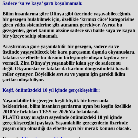
Sadece ‘su ve kaya’ şartı koşulmamalı:
Bilim insanlarına göre Dünya gibi üzerinde yaşayabileceğimiz
bir gezegen bulabilmek için, özellikle ‘kırmızı cüce’ kategorisine
giren yıldız sistemlerine göz atmamız gerekiyor. Ayrıca bu
gezegenler, genel kanının aksine sadece sıvı halde suya ve kayalı
bir yüzeye sahip olmamalı.
Araştırmaya göre yaşanılabilir bir gezegen, sadece su ve
üstünde yaşayabilecek bir kara parçasının dışında okyanuslara,
kıtalara ve elbette bu ikisinin birleşimiyle oluşan kıyılara yer
vermeli. Zira Dünya’yı yaşanabilir kılan şey de sadece su
değil. Okyanuslar ve kıtalar da karbon döngüsündeki hayati
roller oynuyor. Böylelikle sıvı su ve yaşam için gerekli iklim
şartları oluşabiliyor.
Keşif, önümüzdeki 10 yıl içinde gerçekleşebilir:
Yaşanılabilir bir gezegen keşfi büyük bir heyecanla
beklenirken, bilim insanları şartlarına uyan bu keşfin özellikle
2018’de fırlatılan TESS ve 2026’da fırlatılacak
PLATO uzay araçları sayesinde önümüzdeki 10 yıl içinde
gerçekleşeceğini paylaştı. Yaşanılabilir gezegenlerin üzerinde
yaşam olup olmadığı da elbette ayrı bir merak konusu olacak.