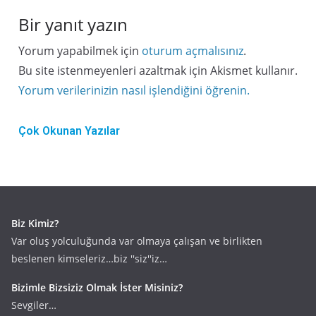
Bir yanıt yazın
Yorum yapabilmek için
oturum açmalısınız
.
Bu site istenmeyenleri azaltmak için Akismet kullanır.
Yorum verilerinizin nasıl işlendiğini öğrenin.
Çok Okunan Yazılar
Biz Kimiz?
Var oluş yolculuğunda var olmaya çalışan ve birlikten
beslenen kimseleriz…biz ''siz''iz…
Bizimle Bizsiziz Olmak İster Misiniz?
Sevgiler…