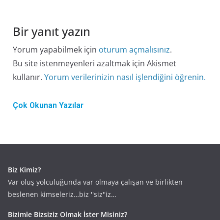
Bir yanıt yazın
Yorum yapabilmek için
oturum açmalısınız
.
Bu site istenmeyenleri azaltmak için Akismet
kullanır.
Yorum verilerinizin nasıl işlendiğini öğrenin.
Çok Okunan Yazılar
Biz Kimiz?
Var oluş yolculuğunda var olmaya çalışan ve birlikten
beslenen kimseleriz…biz ''siz''iz…
Bizimle Bizsiziz Olmak İster Misiniz?