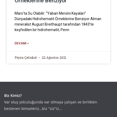
Örneklerine Benziyor
Mars’ta Su Olabilir: “Yaban Mersini Kayaları”
Dünyadaki Hidrohematit Örneklerine Benziyor Alman
mineralist August Breithaupt tarafından 1843’te
keşfedilen bir hidrohematit, Penn
DEVAMI »
Feyza Çetinkol
22 Ağustos 2021
Biz Kimiz?
Var oluş yolculuğunda var olmaya çalışan ve birlikten
beslenen kimseleriz…biz ''siz''iz…