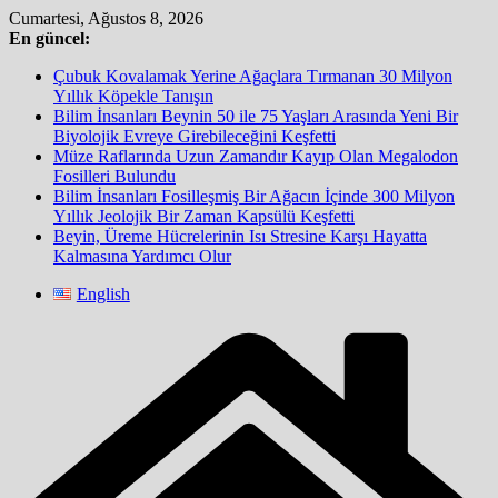
Skip
Cumartesi, Ağustos 8, 2026
to
En güncel:
content
Çubuk Kovalamak Yerine Ağaçlara Tırmanan 30 Milyon
Yıllık Köpekle Tanışın
Bilim İnsanları Beynin 50 ile 75 Yaşları Arasında Yeni Bir
Biyolojik Evreye Girebileceğini Keşfetti
Müze Raflarında Uzun Zamandır Kayıp Olan Megalodon
Fosilleri Bulundu
Bilim İnsanları Fosilleşmiş Bir Ağacın İçinde 300 Milyon
Yıllık Jeolojik Bir Zaman Kapsülü Keşfetti
Beyin, Üreme Hücrelerinin Isı Stresine Karşı Hayatta
Kalmasına Yardımcı Olur
English