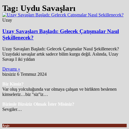
Tag: Uydu Savaşları
Uzay
Uzay Savaşları Başladı: Gelecek Çatışmalar Nasıl
Şekillenecek?
Uzay Savaşları Başladı: Gelecek Çatışmalar Nasıl Şekillenecek?
Uzaydaki savaşlar artık sadece bilim kurgu değil. Aslında, Uzay
Savaşı I iki yıldan
Devamı »
bizsiziz
6 Temmuz 2024
Biz Kimiz?
Var oluş yolculuğunda var olmaya çalışan ve birlikten beslenen
kimseleriz…biz ''siz''iz…
Bizimle Bizsiziz Olmak İster Misiniz?
Sevgiler…
Arşiv