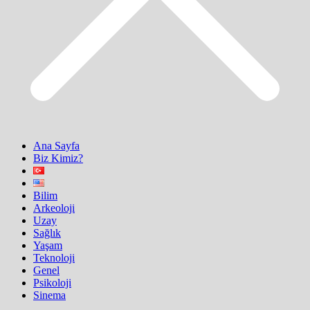
Ana Sayfa
Biz Kimiz?
Bilim
Arkeoloji
Uzay
Sağlık
Yaşam
Teknoloji
Genel
Psikoloji
Sinema