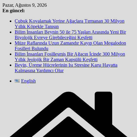
Skip
Pazar, Ağustos 9, 2026
to
En güncel:
content
Çubuk Kovalamak Yerine Ağaçlara Tırmanan 30 Milyon
Yıllık Köpekle Tanışın
Bilim İnsanları Beynin 50 ile 75 Yaşları Arasında Yeni Bir
Biyolojik Evreye Girebileceğini Keşfetti
Müze Raflarında Uzun Zamandır Kayıp Olan Megalodon
Fosilleri Bulundu
Bilim İnsanları Fosilleşmiş Bir Ağacın İçinde 300 Milyon
Yıllık Jeolojik Bir Zaman Kapsülü Keşfetti
Beyin, Üreme Hücrelerinin Isı Stresine Karşı Hayatta
Kalmasına Yardımcı Olur
English