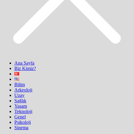
Ana Sayfa
Biz Kimiz?
Bilim
Arkeoloji
Uzay
Sağlık
Yaşam
Teknoloji
Genel
Psikoloji
Sinema