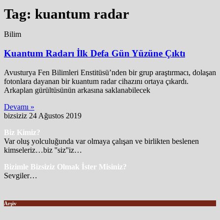
Tag: kuantum radar
Bilim
Kuantum Radarı İlk Defa Gün Yüzüne Çıktı
Avusturya Fen Bilimleri Enstitüsü’nden bir grup araştırmacı, dolaşan
fotonlara dayanan bir kuantum radar cihazını ortaya çıkardı.
Arkaplan gürültüsünün arkasına saklanabilecek
Devamı »
bizsiziz
24 Ağustos 2019
Biz Kimiz?
Var oluş yolculuğunda var olmaya çalışan ve birlikten beslenen
kimseleriz…biz ''siz''iz…
Bizimle Bizsiziz Olmak İster Misiniz?
Sevgiler…
Arşiv