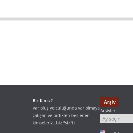
Biz Kimiz?
Arşiv
Var oluş yolculuğunda var olmaya
Arşivler
çalışan ve birlikten beslenen
kimseleriz…biz ''siz''iz…