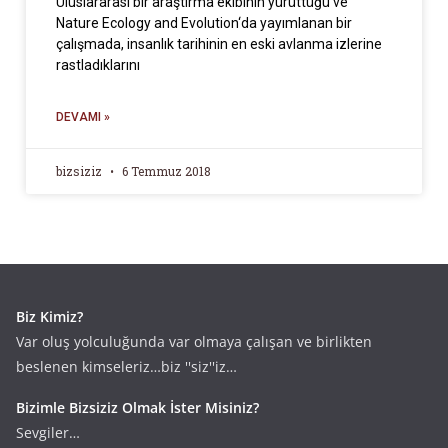
Uluslararası bir araştırma ekibinin yürüttüğü ve
Nature Ecology and Evolution‘da yayımlanan bir
çalışmada, insanlık tarihinin en eski avlanma izlerine
rastladıklarını
DEVAMI »
bizsiziz
6 Temmuz 2018
Biz Kimiz?
Var oluş yolculuğunda var olmaya çalışan ve birlikten
beslenen kimseleriz…biz ''siz''iz…
Bizimle Bizsiziz Olmak İster Misiniz?
Sevgiler…