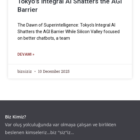
Tokyo’s Integral AI Shatters the AGI
Barrier
The Dawn of Superintelligence: Tokyo’s Integral AI
Shatters the AGI Barrier While Silicon Valley focused
on better chatbots, a team
DEVAMI »
bizsiziz
10 December 2025
Biz Kimiz?
Var oluş yolculuğunda var olmaya çalışan ve birlikten
beslenen kimseleriz…biz ''siz''iz…