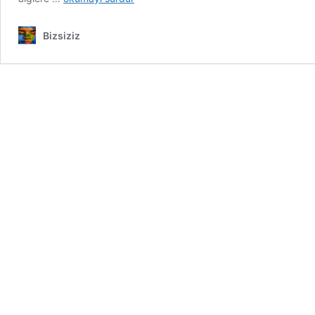
Neden
Yosunlarla
Bizsiziz
Dolup
Taşıyor?