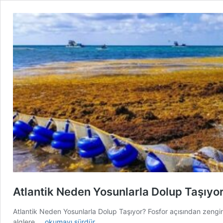
Atlantik Neden Yosunlarla Dolup Taşıyo
Atlantik Neden Yosunlarla Dolup Taşıyor? Fosfor açısından zengin
Atlantik
alglere …
okumayı sürdür