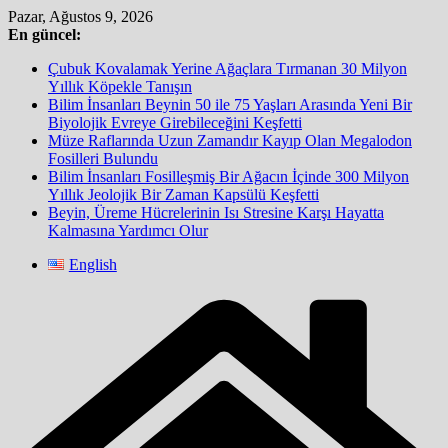
Skip
Pazar, Ağustos 9, 2026
to
En güncel:
content
Çubuk Kovalamak Yerine Ağaçlara Tırmanan 30 Milyon
Yıllık Köpekle Tanışın
Bilim İnsanları Beynin 50 ile 75 Yaşları Arasında Yeni Bir
Biyolojik Evreye Girebileceğini Keşfetti
Müze Raflarında Uzun Zamandır Kayıp Olan Megalodon
Fosilleri Bulundu
Bilim İnsanları Fosilleşmiş Bir Ağacın İçinde 300 Milyon
Yıllık Jeolojik Bir Zaman Kapsülü Keşfetti
Beyin, Üreme Hücrelerinin Isı Stresine Karşı Hayatta
Kalmasına Yardımcı Olur
English