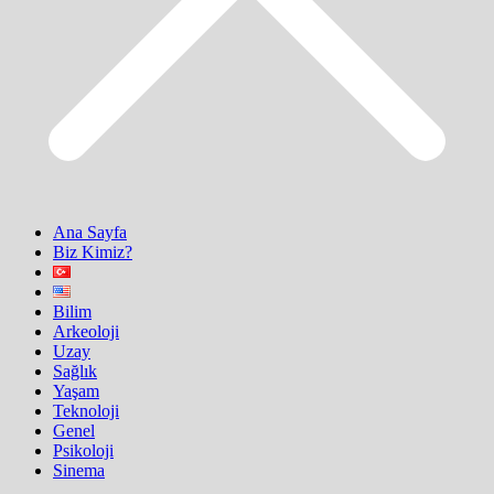
Ana Sayfa
Biz Kimiz?
Bilim
Arkeoloji
Uzay
Sağlık
Yaşam
Teknoloji
Genel
Psikoloji
Sinema