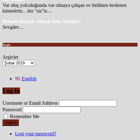
Var oluş yolculuğunda var olmaya çalışan ve birlikten beslenen
kimseleriz…biz ''siz''iz…
Bizimle Bizsiziz Olmak İster Misiniz?
Sevgiler…
Arşiv
Arşivler
English
Log In
Username or Email Address
Password
Remember Me
Log In
Lost your password?